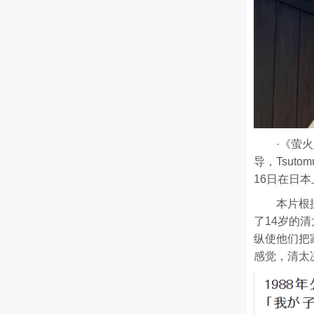
·《萤
导，Tsut
16日在日
本片根
了14岁的
纵使他们把
感觉，清太