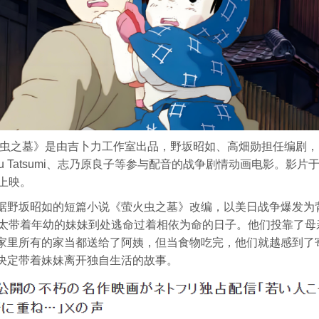
火虫之墓》是由吉卜力工作室出品，野坂昭如、高畑勋担任编剧
omu Tatsumi、志乃原良子等参与配音的战争剧情动画电影。影片于
本上映。
据野坂昭如的短篇小说《萤火虫之墓》改编，以美日战争爆发为
清太带着年幼的妹妹到处逃命过着相依为命的日子。他们投靠了母
家里所有的家当都送给了阿姨，但当食物吃完，他们就越感到了
决定带着妹妹离开独自生活的故事。