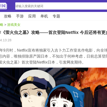
攻略
手游
应用
单机
专题
略
>
游戏美女
《萤火虫之墓》攻略——首次登陆Netflix 今后还将有更
4:13:28
4年9月时，Netflix宣布将独家引入吉卜力工作室名作电影，向全球
彩内容，唯独排除原产国日本，不知出于何种考虑，日前总算登
火虫之墓》首次登陆Netflix日本，引发网友期待。