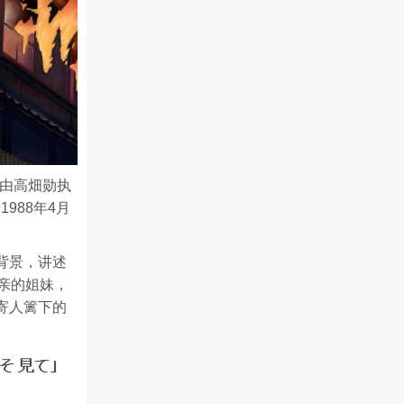
，由高畑勋执
1988年4月
背景，讲述
亲的姐妹，
寄人篱下的