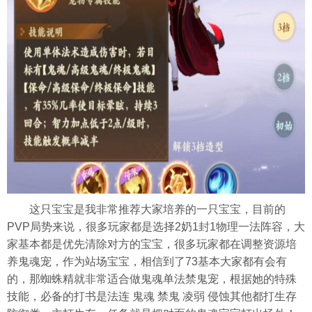
这只宝宝是我非常推荐大家培养的一只宝宝，目前的
PVP局势来说，很多玩家都是选择2奶1封1物理一法阵容，大
家基本都是优先清除对方的宝宝，很多玩家都在调整资源培
养鬼魂宠，作为站场宝宝，相信到了73基本大家都有会有
的，那蜘蛛精就非常适合做鬼魂单法禁鬼宠，根据她的特殊
技能，必备的打书是法连 鬼魂 禁鬼 凌弱 侵蚀其他都打生存