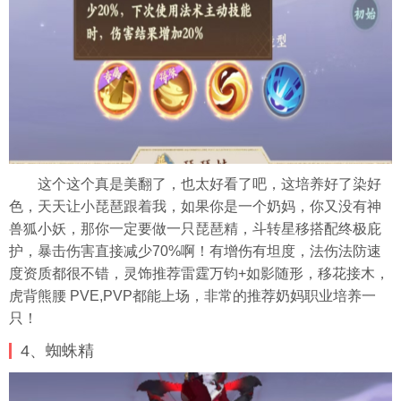
这个这个真是美翻了，也太好看了吧，这培养好了染好
色，天天让小琵琶跟着我，如果你是一个奶妈，你又没有神
兽狐小妖，那你一定要做一只琵琶精，斗转星移搭配终极庇
护，暴击伤害直接减少70%啊！有增伤有坦度，法伤法防速
度资质都很不错，灵饰推荐雷霆万钧+如影随形，移花接木，
虎背熊腰 PVE,PVP都能上场，非常的推荐奶妈职业培养一
只！
4、蜘蛛精