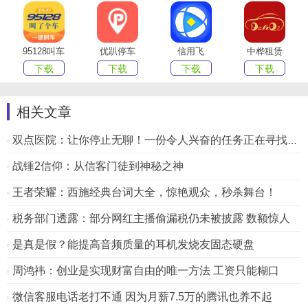
95128叫车
优趴停车
信用飞
中桦租赁
下载
下载
下载
下载
相关文章
双点医院：让你停止无聊！一份令人兴奋的任务正在寻找你！
战锤2信仰：从信客门徒到神秘之神
王者荣耀：西施经典台词大全，惊艳观众，秒杀舞台！
税务部门透露：部分网红主播偷漏税仍未被披露 数额惊人
是真是假？能提高音频质量的耳机发烧友固态硬盘
周鸿祎：创业是实现财富自由的唯一方法 工资只能糊口
微信客服电话老打不通 因为月薪7.5万的腾讯也养不起